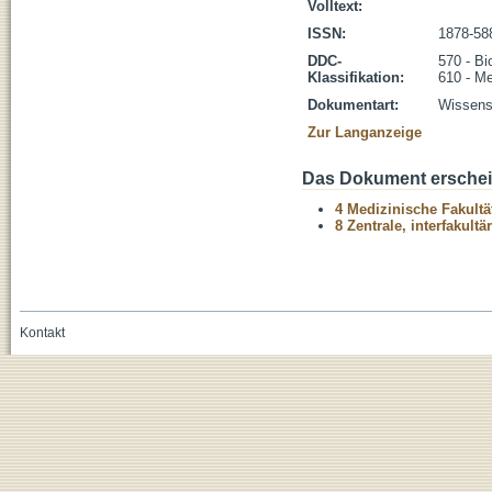
Volltext:
ISSN:
1878-58
DDC-
570 - Bi
Klassifikation:
610 - Me
Dokumentart:
Wissensc
Zur Langanzeige
Das Dokument erschein
4 Medizinische Fakultä
8 Zentrale, interfakult
Kontakt