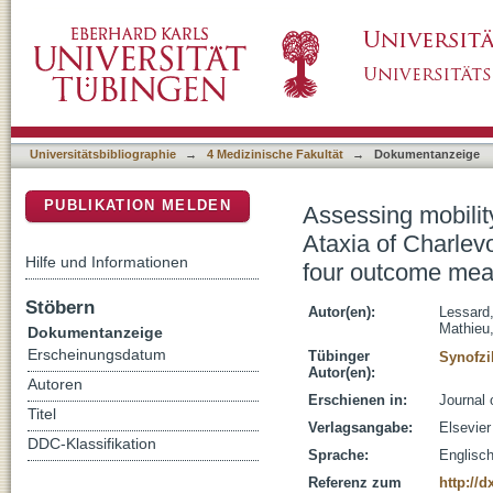
Assessing mobility and balance in Autosoma
DSpace Repositorium (Manakin basiert)
population : Validity and reliability of four 
Universitätsbibliographie
→
4 Medizinische Fakultät
→
Dokumentanzeige
PUBLIKATION MELDEN
Assessing mobilit
Ataxia of Charlevo
Hilfe und Informationen
four outcome mea
Stöbern
Autor(en):
Lessard,
Mathieu
Dokumentanzeige
Erscheinungsdatum
Tübinger
Synofzi
Autor(en):
Autoren
Erschienen in:
Journal 
Titel
Verlagsangabe:
Elsevie
DDC-Klassifikation
Sprache:
Englisc
Referenz zum
http://d