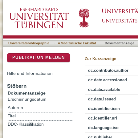
Typical features of Parkinson disease and di
DSpace Repositorium (Manakin basiert)
Universitätsbibliographie
→
4 Medizinische Fakultät
→
Dokumentanzeige
PUBLIKATION MELDEN
Zur Kurzanzeige
dc.contributor.author
Hilfe und Informationen
dc.date.accessioned
Stöbern
dc.date.available
Dokumentanzeige
dc.date.issued
Erscheinungsdatum
Autoren
dc.identifier.issn
Titel
dc.identifier.uri
DDC-Klassifikation
dc.language.iso
dc.publisher