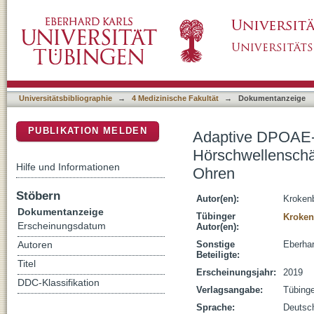
Adaptive DPOAE-Wachstumsfunktionen zur o
DSpace Repositorium (Manakin basiert)
normalhörenden und hörgeschädigten Ohren
Universitätsbibliographie
→
4 Medizinische Fakultät
→
Dokumentanzeige
PUBLIKATION MELDEN
Adaptive DPOAE-W
Hörschwellenschä
Hilfe und Informationen
Ohren
Stöbern
Autor(en):
Krokenb
Dokumentanzeige
Tübinger
Kroken
Erscheinungsdatum
Autor(en):
Sonstige
Eberhar
Autoren
Beteiligte:
Titel
Erscheinungsjahr:
2019
DDC-Klassifikation
Verlagsangabe:
Tübing
Sprache:
Deutsc