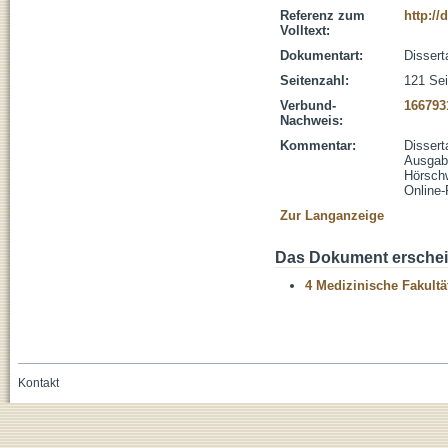
Referenz zum
http://
Volltext:
Dokumentart:
Dissert
Seitenzahl:
121 Sei
Verbund-
166793
Nachweis:
Kommentar:
Dissert
Ausgab
Hörschw
Online-
Zur Langanzeige
Das Dokument erschein
4 Medizinische Fakultä
Kontakt