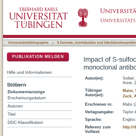
Impact of S-sulfocysteine on fragments and t
DSpace Repositorium (Manakin basiert)
Universitätsbibliographie
→
8 Zentrale, interfakultäre und fakultätsübergreif
PUBLIKATION MELDEN
Impact of S-sulfoc
monoclonal antib
Hilfe und Informationen
Autor(en):
Seibel,
Anne
;
Stöbern
Tübinger
Maier,
Dokumentanzeige
Autor(en):
Zeck, 
Erscheinungsdatum
Erschienen in:
Mabs (2
Autoren
Verlagsangabe:
Taylor 
Titel
Sprache:
Englisc
DDC-Klassifikation
Referenz zum
http://
Volltext: