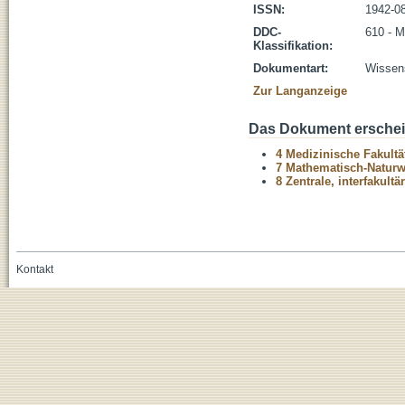
ISSN:
1942-0
DDC-
610 - M
Klassifikation:
Dokumentart:
Wissens
Zur Langanzeige
Das Dokument erschein
4 Medizinische Fakultä
7 Mathematisch-Naturwi
8 Zentrale, interfakult
Kontakt