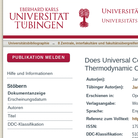
Does Universal Controllability of Physical 
DSpace Repositorium (Manakin basiert)
Universitätsbibliographie
→
8 Zentrale, interfakultäre und fakultätsübergreif
PUBLIKATION MELDEN
Does Universal Con
Thermodynamic C
Hilfe und Informationen
Autor(en):
Jan
Stöbern
Tübinger Autor(en):
Ja
Dokumentanzeige
Erschienen in:
Ope
Erscheinungsdatum
Verlagsangabe:
Wor
Autoren
Sprache:
Eng
Titel
Referenz zum Volltext:
ht
DDC-Klassifikation
ISSN:
17
DDC-Klassifikation:
510