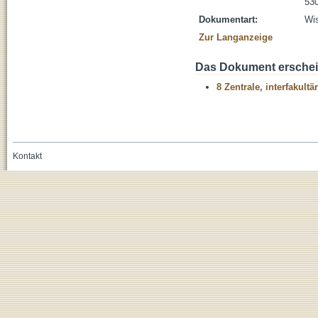
530
Dokumentart:
Wis
Zur Langanzeige
Das Dokument erschein
8 Zentrale, interfakult
Kontakt