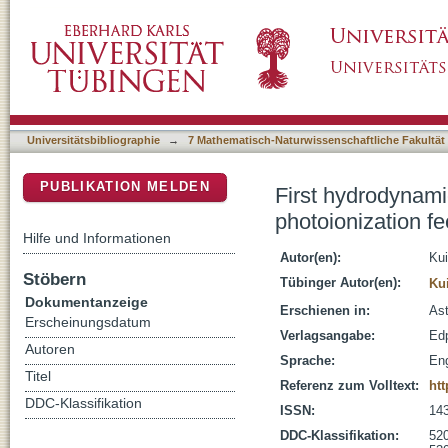
First hydrodynamics simulations of radiation
DSpace Repositorium (Manakin basiert)
formation
Universitätsbibliographie
→
7 Mathematisch-Naturwissenschaftliche Fakultät
PUBLIKATION MELDEN
First hydrodynami
photoionization f
Hilfe und Informationen
Autor(en):
Kui
Stöbern
Tübinger Autor(en):
Kui
Dokumentanzeige
Erschienen in:
Ast
Erscheinungsdatum
Verlagsangabe:
Ed
Autoren
Sprache:
Eng
Titel
Referenz zum Volltext:
htt
DDC-Klassifikation
ISSN:
14
DDC-Klassifikation:
520