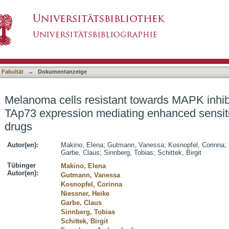
 towards MAPK inhibitors exhibit reduced TAp7
asiert)
latinum-based drugs
 Fakultät
→
Dokumentanzeige
Melanoma cells resistant towards MAPK inhibi
TAp73 expression mediating enhanced sensiti
drugs
Autor(en):
Makino, Elena
;
Gutmann, Vanessa
;
Kosnopfel, Corinna
;
Garbe, Claus
;
Sinnberg, Tobias
;
Schittek, Birgit
Tübinger
Makino, Elena
Autor(en):
Gutmann, Vanessa
Kosnopfel, Corinna
Niessner, Heike
Garbe, Claus
Sinnberg, Tobias
Schittek, Birgit