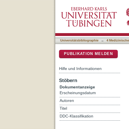
Melanoma cells resistant
DSpace Repositorium (Manakin b
enhanced sensitivity to p
Universitätsbibliographie
→
4 Medizinische
PUBLIKATION MELDEN
Hilfe und Informationen
Stöbern
Dokumentanzeige
Erscheinungsdatum
Autoren
Titel
DDC-Klassifikation