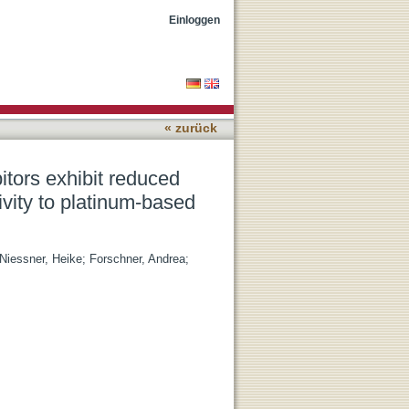
3 expression mediating
Einloggen
« zurück
tors exhibit reduced
vity to platinum-based
Niessner, Heike
;
Forschner, Andrea
;