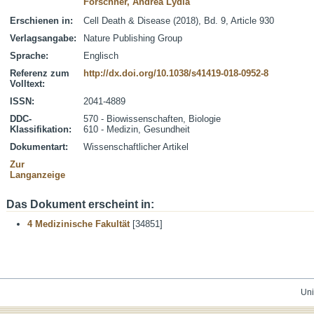
Forschner, Andrea Lydia
Erschienen in:
Cell Death & Disease (2018), Bd. 9, Article 930
Verlagsangabe:
Nature Publishing Group
Sprache:
Englisch
Referenz zum
http://dx.doi.org/10.1038/s41419-018-0952-8
Volltext:
ISSN:
2041-4889
DDC-
570 - Biowissenschaften, Biologie
Klassifikation:
610 - Medizin, Gesundheit
Dokumentart:
Wissenschaftlicher Artikel
Zur
Langanzeige
Das Dokument erscheint in:
4 Medizinische Fakultät
[34851]
Uni