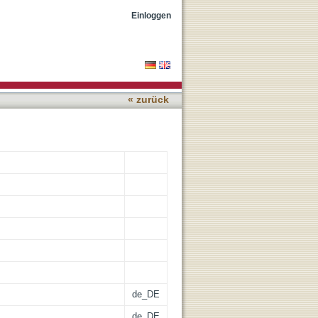
ability but highly
Einloggen
« zurück
de_DE
de_DE