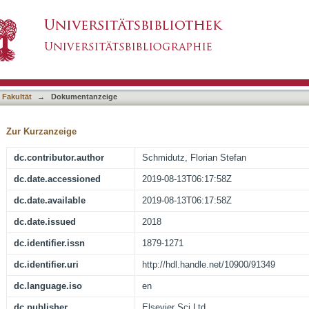
ntless hip stems provides sufficient primary st
asiert)
ribution
 Fakultät
→
Dokumentanzeige
Zur Kurzanzeige
dc.contributor.author
Schmidutz, Florian Stefan
dc.date.accessioned
2019-08-13T06:17:58Z
dc.date.available
2019-08-13T06:17:58Z
dc.date.issued
2018
dc.identifier.issn
1879-1271
dc.identifier.uri
http://hdl.handle.net/10900/91349
dc.language.iso
en
dc.publisher
Elsevier Sci Ltd