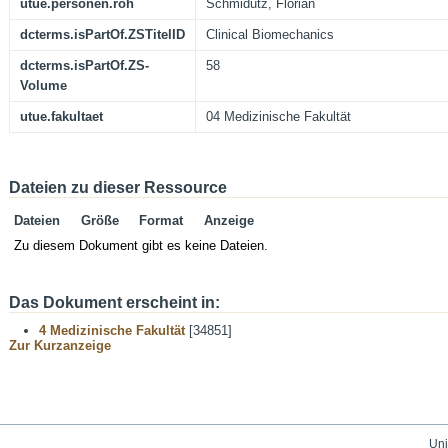
utue.personen.roh
Schmidutz, Florian
dcterms.isPartOf.ZSTitelID
Clinical Biomechanics
dcterms.isPartOf.ZS-
58
Volume
utue.fakultaet
04 Medizinische Fakultät
Dateien zu dieser Ressource
Dateien
Größe
Format
Anzeige
Zu diesem Dokument gibt es keine Dateien.
Das Dokument erscheint in:
4 Medizinische Fakultät
[34851]
Zur Kurzanzeige
Uni