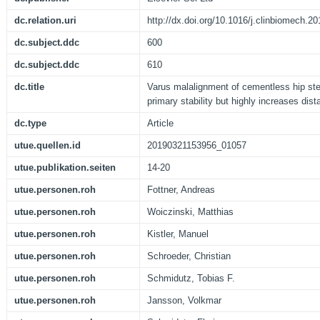
dc.relation.uri
http://dx.doi.org/10.1016/j.clinbiomech.2
dc.subject.ddc
600
dc.subject.ddc
610
dc.title
Varus malalignment of cementless hip ste
primary stability but highly increases dista
dc.type
Article
utue.quellen.id
20190321153956_01057
utue.publikation.seiten
14-20
utue.personen.roh
Fottner, Andreas
utue.personen.roh
Woiczinski, Matthias
utue.personen.roh
Kistler, Manuel
utue.personen.roh
Schroeder, Christian
utue.personen.roh
Schmidutz, Tobias F.
utue.personen.roh
Jansson, Volkmar