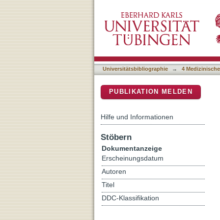
Varus malalignment of ceme
DSpace Repositorium (Manakin b
increases distal strain dist
Universitätsbibliographie
→
4 Medizinische
PUBLIKATION MELDEN
Hilfe und Informationen
Stöbern
Dokumentanzeige
Erscheinungsdatum
Autoren
Titel
DDC-Klassifikation