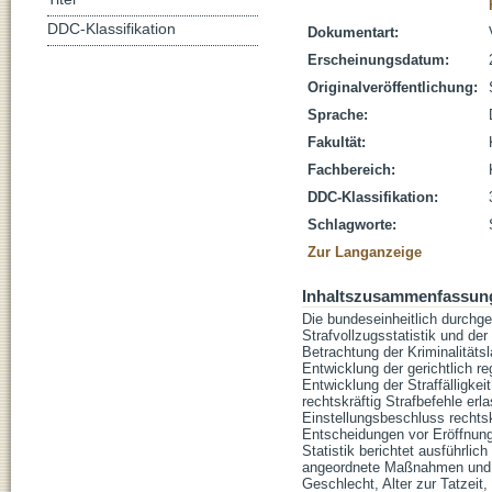
DDC-Klassifikation
Dokumentart:
Erscheinungsdatum:
Originalveröffentlichung:
Sprache:
Fakultät:
Fachbereich:
DDC-Klassifikation:
Schlagworte:
Zur Langanzeige
Inhaltszusammenfassun
Die bundeseinheitlich durchgef
Strafvollzugsstatistik und de
Betrachtung der Kriminalitätsl
Entwicklung der gerichtlich re
Entwicklung der Straffälligkei
rechtskräftig Strafbefehle er
Einstellungsbeschluss rechts
Entscheidungen vor Eröffnung
Statistik berichtet ausführlic
angeordnete Maßnahmen und Ma
Geschlecht, Alter zur Tatzeit