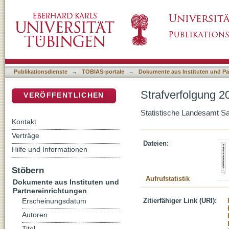
Strafverfolgung 2012. Land Sachsen-Anhalt
DSpace Repositorium (Manakin basiert)
Publikationsdienste
→
TOBIAS-portale
→
Dokumente aus Instituten und Pa
Strafverfolgung 
VERÖFFENTLICHEN
Statistische Landesamt S
Kontakt
Verträge
Dateien:
Hilfe und Informationen
Stöbern
Aufrufstatistik
Dokumente aus Instituten und
Partnereinrichtungen
Zitierfähiger Link (URI):
Erscheinungsdatum
Autoren
Titel