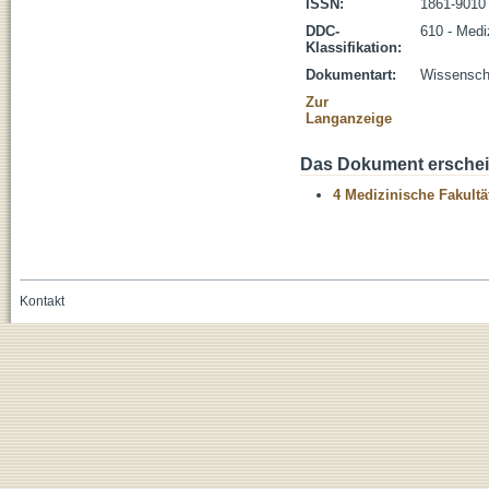
ISSN:
1861-9010
DDC-
610 - Medi
Klassifikation:
Dokumentart:
Wissenscha
Zur
Langanzeige
Das Dokument erschein
4 Medizinische Fakultä
Kontakt