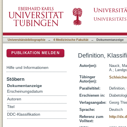
Definition, Klassifikation und Diagnostik des
DSpace Repositorium (Manakin basiert)
Universitätsbibliographie
→
4 Medizinische Fakultät
→
Dokumentanzeige
PUBLIKATION MELDEN
Definition, Klassi
Autor(en):
Nauck, Ma
Hilfe und Informationen
A.
;
Landgr
Tübinger
Schleiche
Stöbern
Autor(en):
Dokumentanzeige
Paralleltitel:
Definition,
Erscheinungsdatum
Erschienen in:
Diabetolog
Autoren
Verlagsangabe:
Georg Thi
Titel
Sprache:
Deutsch
DDC-Klassifikation
Referenz zum
http://dx.
Volltext: