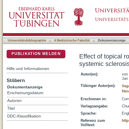
Effect of topical rosemary essential oil on 
DSpace Repositorium (Manakin basiert)
Universitätsbibliographie
→
4 Medizinische Fakultät
→
Dokumentanzeige
PUBLIKATION MELDEN
Effect of topical
systemic sclerosi
Hilfe und Informationen
Autor(en):
von 
Jan
Stöbern
Tübinger Autor(en):
Vag
Dokumentanzeige
Hen
Erscheinungsdatum
Erschienen in:
Comp
Autoren
Verlagsangabe:
Chur
Titel
Sprache:
Engl
DDC-Klassifikation
Referenz zum
http
Volltext: