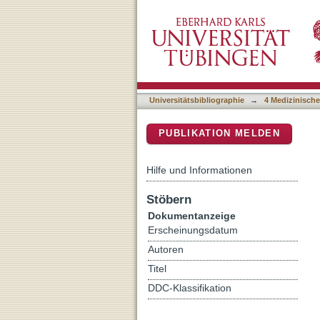
Current major degradation
DSpace Repositorium (Manakin b
Universitätsbibliographie
→
4 Medizinische
PUBLIKATION MELDEN
Hilfe und Informationen
Stöbern
Dokumentanzeige
Erscheinungsdatum
Autoren
Titel
DDC-Klassifikation