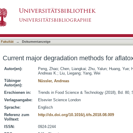
 methods for aflatoxins : A review
asiert)
 Fakultät
→
Dokumentanzeige
Current major degradation methods for aflatox
Autor(en):
Peng, Zhao
;
Chen, Liangkai
;
Zhu, Yalun
;
Huang, Yue
;
H
Andreas K.
;
Liu, Liegang
;
Yang, Wei
Tübinger
Nüssler, Andreas
Autor(en):
Erschienen in:
Trends in Food Science & Technology (2018), Bd. 80, 
Verlagsangabe:
Elsevier Science London
Sprache:
Englisch
Referenz zum
http://dx.doi.org/10.1016/j.tifs.2018.08.009
Volltext:
ISSN:
0924-2244