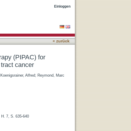
l metastases of pancreas
Einloggen
« zurück
rapy (PIPAC) for
 tract cancer
;
Koenigsrainer, Alfred
;
Reymond, Marc
 H. 7, S. 635-640