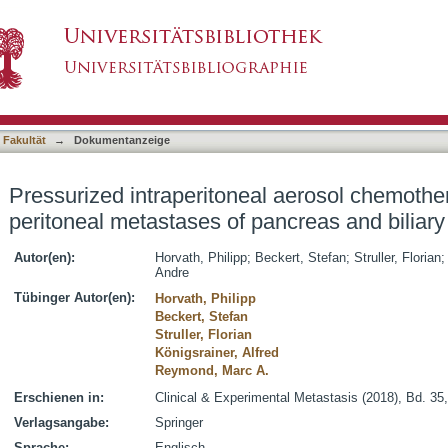
al aerosol chemotherapy (PIPAC) for peritonea
asiert)
 Fakultät
→
Dokumentanzeige
Pressurized intraperitoneal aerosol chemothe
peritoneal metastases of pancreas and biliary
Autor(en):
Horvath, Philipp
;
Beckert, Stefan
;
Struller, Florian
Andre
Tübinger Autor(en):
Horvath, Philipp
Beckert, Stefan
Struller, Florian
Königsrainer, Alfred
Reymond, Marc A.
Erschienen in:
Clinical & Experimental Metastasis (2018), Bd. 35,
Verlagsangabe:
Springer
Sprache:
Englisch