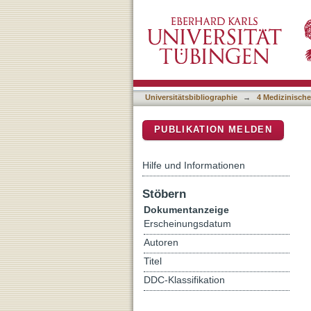
Pressurized intraperitone
DSpace Repositorium (Manakin b
and biliary tract cancer
Universitätsbibliographie
→
4 Medizinische
PUBLIKATION MELDEN
Hilfe und Informationen
Stöbern
Dokumentanzeige
Erscheinungsdatum
Autoren
Titel
DDC-Klassifikation