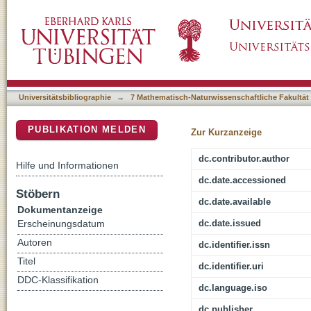
Abrupt or gradual? : change point analysis o
DSpace Repositorium (Manakin basiert)
Chew Bahir, southern Ethiopia
Universitätsbibliographie
→
7 Mathematisch-Naturwissenschaftliche Fakultät
PUBLIKATION MELDEN
Zur Kurzanzeige
dc.contributor.author
Hilfe und Informationen
dc.date.accessioned
Stöbern
dc.date.available
Dokumentanzeige
dc.date.issued
Erscheinungsdatum
Autoren
dc.identifier.issn
Titel
dc.identifier.uri
DDC-Klassifikation
dc.language.iso
dc.publisher