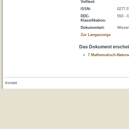
Volltext:
ISSN:
0277-3
DDC-
550 - 
Klassifikation:
Dokumentart:
Wissens
Zur Langanzeige
Das Dokument erschein
7 Mathematisch-Naturwi
Kontakt