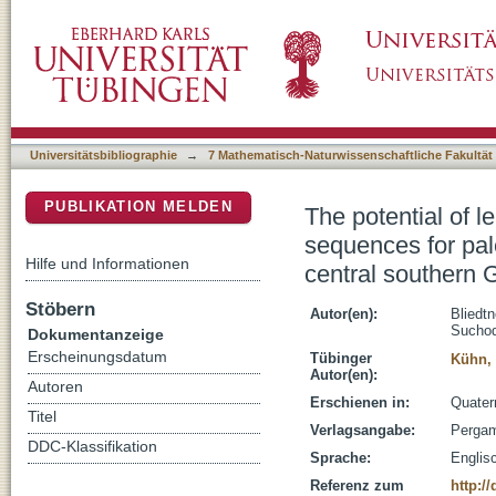
The potential of leaf wax biomarkers from flu
DSpace Repositorium (Manakin basiert)
reconstructions - Upper Alazani River, centr
Universitätsbibliographie
→
7 Mathematisch-Naturwissenschaftliche Fakultät
PUBLIKATION MELDEN
The potential of l
sequences for pal
Hilfe und Informationen
central southern 
Stöbern
Autor(en):
Bliedtn
Suchod
Dokumentanzeige
Erscheinungsdatum
Tübinger
Kühn, 
Autor(en):
Autoren
Erschienen in:
Quater
Titel
Verlagsangabe:
Pergam
DDC-Klassifikation
Sprache:
Englis
Referenz zum
http:/