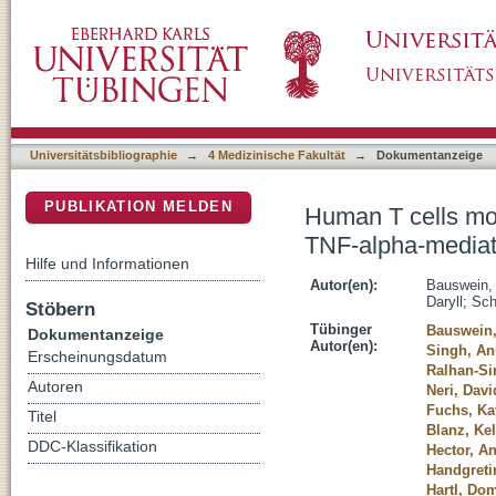
Human T cells modulate myeloid-derived sup
DSpace Repositorium (Manakin basiert)
mechanism
Universitätsbibliographie
→
4 Medizinische Fakultät
→
Dokumentanzeige
PUBLIKATION MELDEN
Human T cells mod
TNF-alpha-media
Hilfe und Informationen
Autor(en):
Bauswein,
Daryll
;
Scha
Stöbern
Tübinger
Bauswein
Dokumentanzeige
Autor(en):
Singh, An
Erscheinungsdatum
Ralhan-Si
Autoren
Neri, Davi
Fuchs, Ka
Titel
Blanz, Kel
DDC-Klassifikation
Hector, A
Handgreti
Hartl, Do