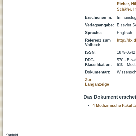
Rieber, N
Schäfer, Ir
Erschienen in:
Immunology
Verlagsangabe:
Elsevier S
Sprache:
Englisch
Referenz zum
http://dx.
Volltext:
ISSN:
1879-0542
DDC-
570 - Biow
Klassifikation:
610 - Medi
Dokumentart:
Wissenscha
Zur
Langanzeige
Das Dokument erschein
4 Medizinische Fakultä
Kontakt