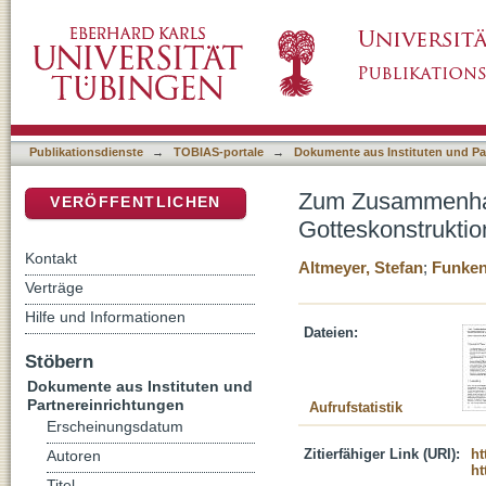
Zum Zusammenhang von Schulform, Sprachk
DSpace Repositorium (Manakin basiert)
Publikationsdienste
→
TOBIAS-portale
→
Dokumente aus Instituten und Pa
Zum Zusammenhan
VERÖFFENTLICHEN
Gotteskonstruktio
Kontakt
Altmeyer, Stefan
;
Funken
Verträge
Hilfe und Informationen
Dateien:
Stöbern
Dokumente aus Instituten und
Partnereinrichtungen
Aufrufstatistik
Erscheinungsdatum
Zitierfähiger Link (URI):
ht
Autoren
ht
Titel