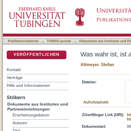
Was wahr ist, ist auch leicht zu sagen - oder
DSpace Repositorium (Manakin basiert)
Publikationsdienste
→
TOBIAS-portale
→
Dokumente aus Instituten und Pa
Was wahr ist, ist 
VERÖFFENTLICHEN
Altmeyer, Stefan
Kontakt
Verträge
Dateien:
Hilfe und Informationen
Stöbern
Aufrufstatistik
Dokumente aus Instituten und
Partnereinrichtungen
Zitierfähiger Link (URI):
ht
Erscheinungsdatum
ht
Autoren
Dokumentart:
Wi
Titel