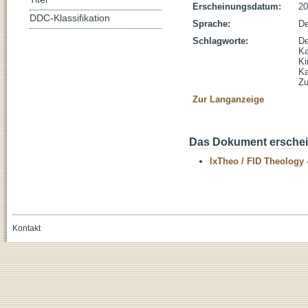
Erscheinungsdatum:
20
DDC-Klassifikation
Sprache:
De
Schlagworte:
De
Ka
Ki
Ka
Zu
Zur Langanzeige
Das Dokument erschein
IxTheo / FID Theology 
Kontakt