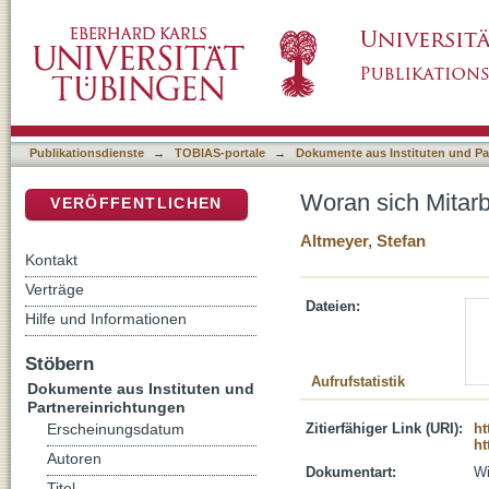
Woran sich MitarbeiterInnen in der Katechese
DSpace Repositorium (Manakin basiert)
Publikationsdienste
→
TOBIAS-portale
→
Dokumente aus Instituten und Pa
Woran sich Mitarb
VERÖFFENTLICHEN
Altmeyer, Stefan
Kontakt
Verträge
Dateien:
Hilfe und Informationen
Stöbern
Aufrufstatistik
Dokumente aus Instituten und
Partnereinrichtungen
Zitierfähiger Link (URI):
ht
Erscheinungsdatum
ht
Autoren
Dokumentart:
Wi
Titel