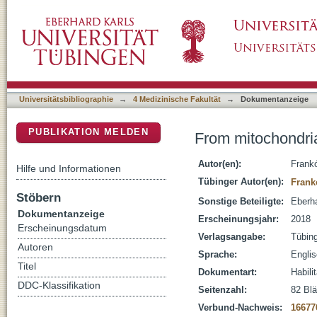
From mitochondria to the treatment of diabet
DSpace Repositorium (Manakin basiert)
Universitätsbibliographie
→
4 Medizinische Fakultät
→
Dokumentanzeige
PUBLIKATION MELDEN
From mitochondria
Autor(en):
Frank
Hilfe und Informationen
Tübinger Autor(en):
Frank
Stöbern
Sonstige Beteiligte:
Eberha
Dokumentanzeige
Erscheinungsjahr:
2018
Erscheinungsdatum
Verlagsangabe:
Tübin
Autoren
Sprache:
Engli
Titel
Dokumentart:
Habili
DDC-Klassifikation
Seitenzahl:
82 Blä
Verbund-Nachweis:
16677