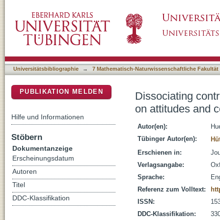
Dissociating controllable and uncontrollable ef
DSpace Repositorium (Manakin basiert)
consumption
Universitätsbibliographie
→
7 Mathematisch-Naturwissenschaftliche Fakultät
PUBLIKATION MELDEN
Dissociating contr
on attitudes and 
Hilfe und Informationen
Autor(en):
Hue
Stöbern
Tübinger Autor(en):
Hü
Dokumentanzeige
Erschienen in:
Jou
Erscheinungsdatum
Verlagsangabe:
Oxf
Autoren
Sprache:
Eng
Titel
Referenz zum Volltext:
htt
DDC-Klassifikation
ISSN:
15
DDC-Klassifikation:
330