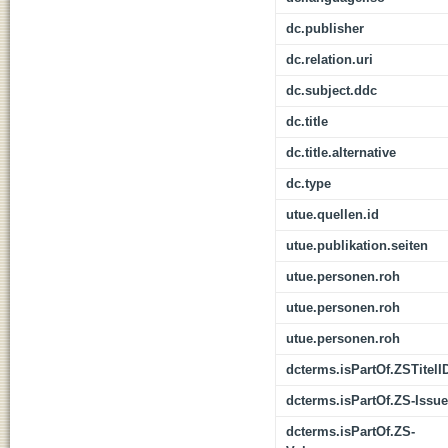
dc.publisher
dc.relation.uri
dc.subject.ddc
dc.title
dc.title.alternative
dc.type
utue.quellen.id
utue.publikation.seiten
utue.personen.roh
utue.personen.roh
utue.personen.roh
dcterms.isPartOf.ZSTitelI
dcterms.isPartOf.ZS-Issue
dcterms.isPartOf.ZS-