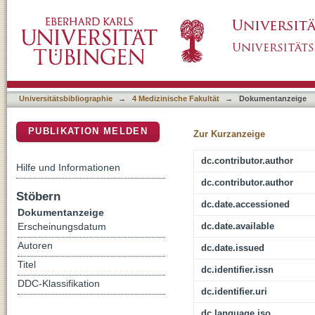
Suprachoroidale Hydrogelplombe
DSpace Repositorium (Manakin basiert)
Universitätsbibliographie
→
4 Medizinische Fakultät
→
Dokumentanzeige
PUBLIKATION MELDEN
Zur Kurzanzeige
dc.contributor.author
Hilfe und Informationen
dc.contributor.author
Stöbern
dc.date.accessioned
Dokumentanzeige
dc.date.available
Erscheinungsdatum
Autoren
dc.date.issued
Titel
dc.identifier.issn
DDC-Klassifikation
dc.identifier.uri
dc.language.iso