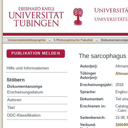
The sarcophagus of Djedher (GEM 2756)
DSpace Repositorium (Manakin basiert)
Universitätsbibliographie
→
5 Philosophische Fakultät
→
Dokumentanzeig
PUBLIKATION MELDEN
The sarcophagus 
Autor(en):
Altmann
Hilfe und Informationen
Tübinger
Altman
Autor(en):
Stöbern
Erscheinungsjahr:
2018
Dokumentanzeige
Sprache:
Englisc
Erscheinungsdatum
Dokumentart:
Teil ei
Autoren
Erschienen in:
Catalog
Titel
- Cairo 
DDC-Klassifikation
Seitenbereich:
15-38, 
Verbund-
166640