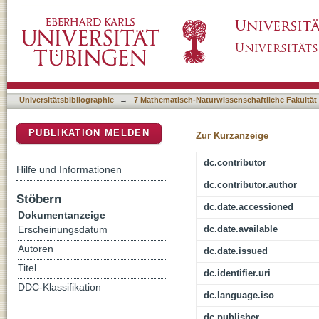
Systemorientierung in der modellbasierten m
DSpace Repositorium (Manakin basiert)
Universitätsbibliographie
→
7 Mathematisch-Naturwissenschaftliche Fakultät
PUBLIKATION MELDEN
Zur Kurzanzeige
dc.contributor
Hilfe und Informationen
dc.contributor.author
Stöbern
dc.date.accessioned
Dokumentanzeige
dc.date.available
Erscheinungsdatum
Autoren
dc.date.issued
Titel
dc.identifier.uri
DDC-Klassifikation
dc.language.iso
dc.publisher