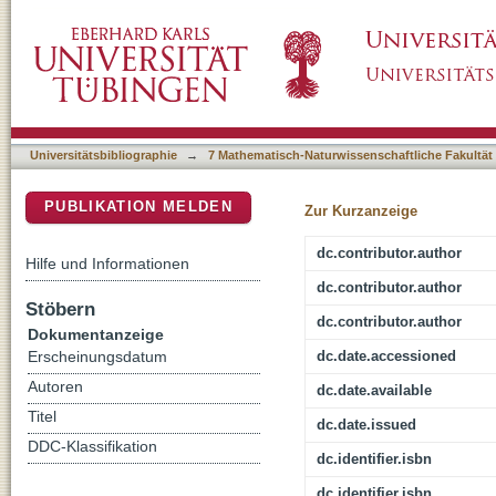
A Computational Camera with Programmable O
DSpace Repositorium (Manakin basiert)
Imaging
Universitätsbibliographie
→
7 Mathematisch-Naturwissenschaftliche Fakultät
PUBLIKATION MELDEN
Zur Kurzanzeige
dc.contributor.author
Hilfe und Informationen
dc.contributor.author
Stöbern
dc.contributor.author
Dokumentanzeige
dc.date.accessioned
Erscheinungsdatum
Autoren
dc.date.available
Titel
dc.date.issued
DDC-Klassifikation
dc.identifier.isbn
dc.identifier.isbn