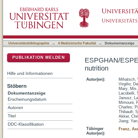
ESPGHAN/ESPEN/ESPR/CSPEN guidelines on 
DSpace Repositorium (Manakin basiert)
Universitätsbibliographie
→
4 Medizinische Fakultät
→
Dokumentanzeige
PUBLIKATION MELDEN
ESPGHAN/ESPEN/E
nutrition
Hilfe und Informationen
Autor(en):
Mihatsch, 
Virgilio
;
Da
Stöbern
Mary
;
Mis,
Dokumentanzeige
Lacobelli, 
Janusz
;
La
Erscheinungsdatum
Mimouni, F
Charles
;
Pr
Autoren
Thibault
;
S
Titel
Akker, Chr
Jiang
;
Yan
DDC-Klassifikation
Tübinger
Franz, Ax
Autor(en):