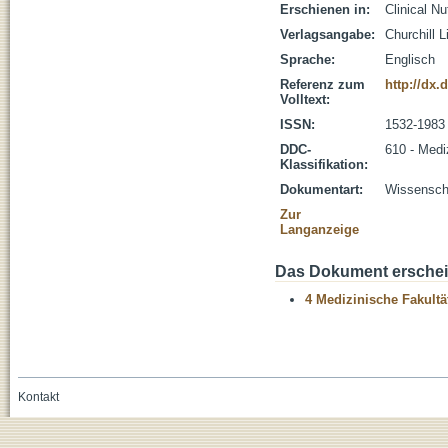
Erschienen in:
Clinical Nu
Verlagsangabe:
Churchill L
Sprache:
Englisch
Referenz zum
http://dx.
Volltext:
ISSN:
1532-1983
DDC-
610 - Medi
Klassifikation:
Dokumentart:
Wissenscha
Zur
Langanzeige
Das Dokument erschein
4 Medizinische Fakultä
Kontakt