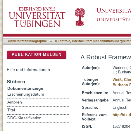
A Robust Framework for Microbial Archaeolo
DSpace Repositorium (Manakin basiert)
Universitätsbibliographie
→
8 Zentrale, interfakultäre und fakultätsübergreif
PUBLIKATION MELDEN
A Robust Framewo
Autor(en):
Warinner, 
Hilfe und Informationen
L.
;
Burbano
Tübinger
Weiß, Cl
Stöbern
Autor(en):
Burbano R
Dokumentanzeige
Erschienen in:
Annual Rev
Erscheinungsdatum
Verlagsangabe:
Annual Re
Autoren
Sprache:
Englisch
Titel
Referenz zum
http://dx
DDC-Klassifikation
Volltext:
ISSN:
1527-8204