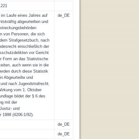
1221
e im Laufe eines Jahres auf
de_DE
tskräftig abgeurteilten und
llstreckungsbehörden
n von Personen, die sich
dem Strafgesetzbuch, nach
esrecht einschließlich der
sschutzdelikten vor Gericht
r Form an das Statistische
eiten, auch wenn sie in die
werden durch diese Statistik
in Abgeurteilte und
t und nach Jugendstrafrecht.
 Wirkung vom 1. Oktober
ndlage bildet der § 6 des
ng mit der
Justiz- und
 1998 (4206-1/92).
de_DE
de_DE