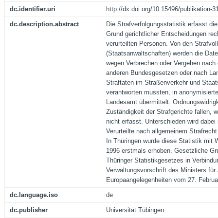
dc.identifier.uri
http://dx.doi.org/10.15496/publikation-3
dc.description.abstract
Die Strafverfolgungsstatistik erfasst di
Grund gerichtlicher Entscheidungen rech
verurteilten Personen. Von den Strafvo
(Staatsanwaltschaften) werden die Date
wegen Verbrechen oder Vergehen nach 
anderen Bundesgesetzen oder nach Land
Straftaten im Straßenverkehr und Staat
verantworten mussten, in anonymisierte
Landesamt übermittelt. Ordnungswidrigk
Zuständigkeit der Strafgerichte fallen, 
nicht erfasst. Unterschieden wird dabei 
Verurteilte nach allgemeinem Strafrech
In Thüringen wurde diese Statistik mit
1996 erstmals erhoben. Gesetzliche Gru
Thüringer Statistikgesetzes in Verbindu
Verwaltungsvorschrift des Ministers für 
Europaangelegenheiten vom 27. Februar
dc.language.iso
de
dc.publisher
Universität Tübingen