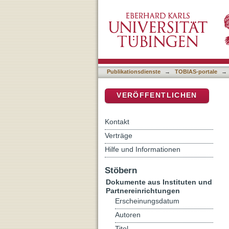
Abgeurteilte und Verurteil
DSpace Repositorium (Manakin b
Publikationsdienste
→
TOBIAS-portale
→
VERÖFFENTLICHEN
Kontakt
Verträge
Hilfe und Informationen
Stöbern
Dokumente aus Instituten und
Partnereinrichtungen
Erscheinungsdatum
Autoren
Titel