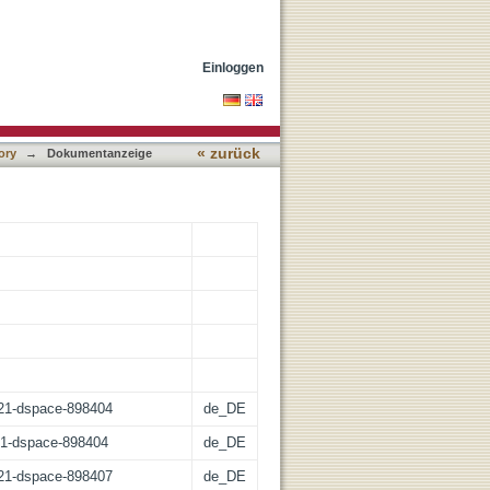
Einloggen
« zurück
ory
→
Dokumentanzeige
z:21-dspace-898404
de_DE
:21-dspace-898404
de_DE
z:21-dspace-898407
de_DE