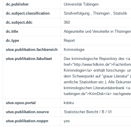
dc.publisher
Universität Tübingen
dc.subject.classification
Strafverfolgung , Thüringen , Statistik
dc.subject.ddc
360
dc.title
Abgeurteilte und Verurteilte in Thüringe
dc.type
Report
utue.publikation.fachbereich
Kriminologie
utue.publikation.fakultaet
Das kriminologische Repository des <a
href="http://www.fidkrim.de">Fachinfor
Kriminologie</a> enthält forschungs- un
dem Schwerpunkt auf "graue Literatur" (
amtliche Statistiken etc.). Alle Dokume
kriminologischen Literaturdatenbank <a 
tuebingen.de">KrimDok</a> nachgewie
utue.opus.portal
kdoku
utue.publikation.source
Statistischer Bericht / B / VI
utue.publikation.noppn
yes