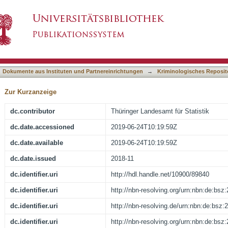
te in Thüringen 2017
asiert)
Dokumente aus Instituten und Partnereinrichtungen
→
Kriminologisches Reposit
Zur Kurzanzeige
dc.contributor
Thüringer Landesamt für Statistik
dc.date.accessioned
2019-06-24T10:19:59Z
dc.date.available
2019-06-24T10:19:59Z
dc.date.issued
2018-11
dc.identifier.uri
http://hdl.handle.net/10900/89840
dc.identifier.uri
http://nbn-resolving.org/urn:nbn:de:bs
dc.identifier.uri
http://nbn-resolving.de/urn:nbn:de:bsz
dc.identifier.uri
http://nbn-resolving.org/urn:nbn:de:bs