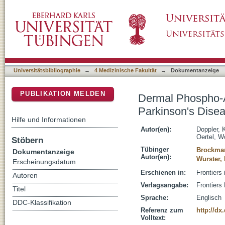
Dermal Phospho-Alpha-Synuclein Deposition 
DSpace Repositorium (Manakin basiert)
of the Glucocerebrosidase Gene
Universitätsbibliographie
→
4 Medizinische Fakultät
→
Dokumentanzeige
PUBLIKATION MELDEN
Dermal Phospho-A
Parkinson's Dise
Hilfe und Informationen
Autor(en):
Doppler, 
Oertel, W
Stöbern
Tübinger
Brockman
Dokumentanzeige
Autor(en):
Wurster, 
Erscheinungsdatum
Erschienen in:
Frontiers 
Autoren
Verlagsangabe:
Frontiers
Titel
Sprache:
Englisch
DDC-Klassifikation
Referenz zum
http://dx
Volltext: