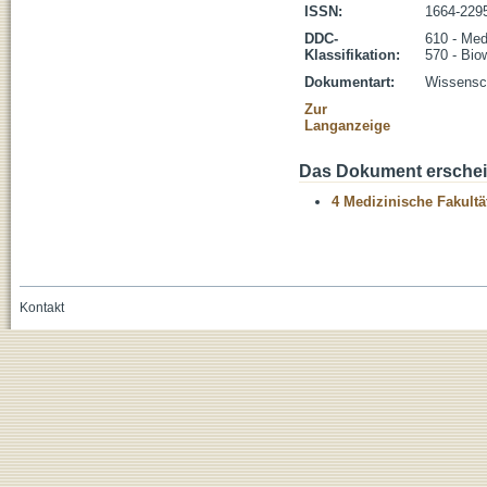
ISSN:
1664-229
DDC-
610 - Med
Klassifikation:
570 - Bio
Dokumentart:
Wissensch
Zur
Langanzeige
Das Dokument erschein
4 Medizinische Fakultä
Kontakt