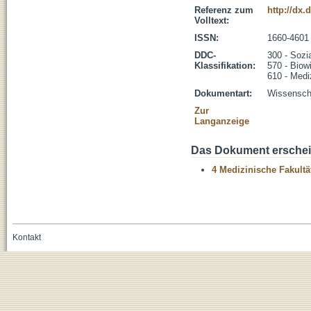
Referenz zum
http://dx.
Volltext:
ISSN:
1660-4601
DDC-
300 - Sozi
Klassifikation:
570 - Biow
610 - Medi
Dokumentart:
Wissenscha
Zur
Langanzeige
Das Dokument erschein
4 Medizinische Fakultä
Kontakt