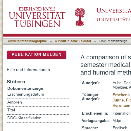
A comparison of stress perception in internat
DSpace Repositorium (Manakin basiert)
psychometric, psychophysiological, and hum
Universitätsbibliographie
→
4 Medizinische Fakultät
→
Dokumentanzeige
PUBLIKATION MELDEN
A comparison of st
semester medical 
Hilfe und Informationen
and humoral met
Stöbern
Autor(en):
Huhn, Dani
Moeltner, 
Dokumentanzeige
Erscheinungsdatum
Tübinger
Erschens,
Autor(en):
Junne, Fl
Autoren
Herrmann
Titel
Erschienen in:
Internatio
DDC-Klassifikation
Verlagsangabe:
Mdpi
Sprache:
Englisch