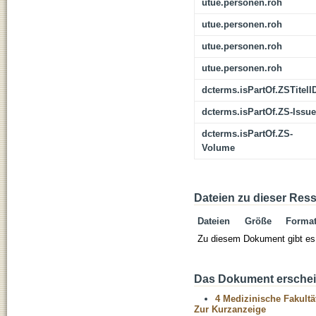
utue.personen.roh
utue.personen.roh
utue.personen.roh
utue.personen.roh
dcterms.isPartOf.ZSTitelI
dcterms.isPartOf.ZS-Issue
dcterms.isPartOf.ZS-
Volume
Dateien zu dieser Res
Dateien
Größe
Forma
Zu diesem Dokument gibt es 
Das Dokument erschein
4 Medizinische Fakultä
Zur Kurzanzeige