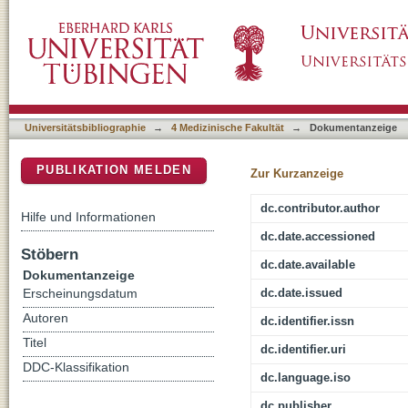
Liver-specific Repin1 deficiency impairs trans
DSpace Repositorium (Manakin basiert)
Universitätsbibliographie
→
4 Medizinische Fakultät
→
Dokumentanzeige
PUBLIKATION MELDEN
Zur Kurzanzeige
dc.contributor.author
Hilfe und Informationen
dc.date.accessioned
Stöbern
dc.date.available
Dokumentanzeige
dc.date.issued
Erscheinungsdatum
Autoren
dc.identifier.issn
Titel
dc.identifier.uri
DDC-Klassifikation
dc.language.iso
dc.publisher