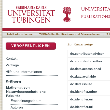
Genome-Wide Analysis of Nucleotide-Bindin
DSpace Repositorium (Manakin basiert)
Patterns in Arabidopsis thaliana
Publikationsdienste
→
TOBIAS-lib - Publikationen und Dissertationen
→
7 
Zur Kurzanzeige
VERÖFFENTLICHEN
dc.contributor.advisor
Kontakt
dc.contributor.author
Verträge
dc.date.accessioned
Hilfe und Informationen
dc.date.available
Stöbern
dc.date.issued
Mathematisch-
Naturwissenschaftliche
dc.identifier.other
Fakultät
dc.identifier.uri
Erscheinungsdatum
dc.identifier.uri
Autoren