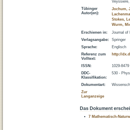
Veyssiere,
Tübinger
Jochum, J
Autor(en):
Lachenmai
Stokes, L
Wurm, Mi
Erschienen in:
Journal of
Verlagsangabe:
Springer
Sprache:
Englisch
Referenz zum
http://dx.
Volltext:
ISSN:
1029-8479
DDC-
530 - Phys
Klassifikation:
Dokumentart:
Wissenscha
Zur
Langanzeige
Das Dokument erschein
7 Mathematisch-Naturwi