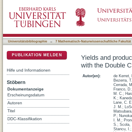
Yields and production rates of cosmogenic 
DSpace Repositorium (Manakin basiert)
and far detectors
Universitätsbibliographie
→
7 Mathematisch-Naturwissenschaftliche Fakultät
PUBLIKATION MELDEN
Yields and produc
with the Double C
Hilfe und Informationen
Autor(en):
de Kerret, 
Bezerra, T.
Stöbern
Cerrada, M
Dokumentanzeige
Franco, D.
M. C.
;
Hara
Erscheinungsdatum
K.
;
Kaneda
Lane, C. E
Autoren
J. M.
;
LoS
Titel
Matsubara,
P.
;
Nunoka
DDC-Klassifikation
I. M.
;
Pron
S.
;
Scola, 
Stancu, I.