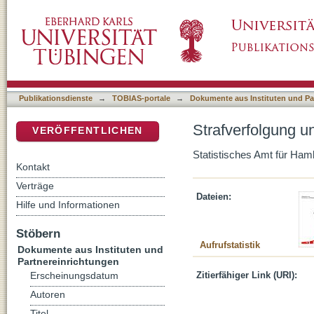
Strafverfolgung und Strafvollzug in Schleswi
DSpace Repositorium (Manakin basiert)
Publikationsdienste
→
TOBIAS-portale
→
Dokumente aus Instituten und Pa
Strafverfolgung u
VERÖFFENTLICHEN
Statistisches Amt für Ha
Kontakt
Verträge
Dateien:
Hilfe und Informationen
Stöbern
Aufrufstatistik
Dokumente aus Instituten und
Partnereinrichtungen
Zitierfähiger Link (URI):
Erscheinungsdatum
Autoren
Titel