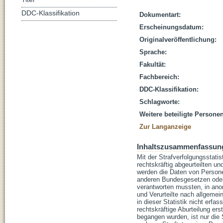
DDC-Klassifikation
Dokumentart:
Erscheinungsdatum:
Originalveröffentlichung:
Sprache:
Fakultät:
Fachbereich:
DDC-Klassifikation:
Schlagworte:
Weitere beteiligte Personen
Zur Langanzeige
Inhaltszusammenfassun
Mit der Strafverfolgungsstati
rechtskräftig abgeurteilten u
werden die Daten von Person
anderen Bundesgesetzen oder 
verantworten mussten, in anon
und Verurteilte nach allgeme
in dieser Statistik nicht erfa
rechtskräftige Aburteilung ers
begangen wurden, ist nur die 