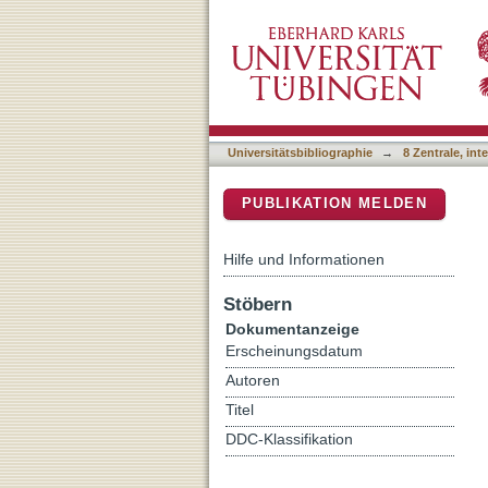
Minimax estimation of ke
DSpace Repositorium (Manakin b
Universitätsbibliographie
→
8 Zentrale, in
PUBLIKATION MELDEN
Hilfe und Informationen
Stöbern
Dokumentanzeige
Erscheinungsdatum
Autoren
Titel
DDC-Klassifikation