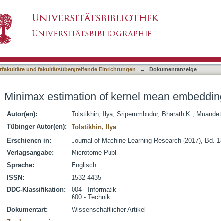
rnel mean embeddings
asiert)
terfakultäre und fakultätsübergreifende Einrichtungen
→
Dokumentanzeige
Minimax estimation of kernel mean embeddin
Autor(en):
Tolstikhin, Ilya
;
Sriperumbudur, Bharath K.
;
Muandet
Tübinger Autor(en):
Tolstikhin, Ilya
Erschienen in:
Journal of Machine Learning Research (2017), Bd. 1
Verlagsangabe:
Microtome Publ
Sprache:
Englisch
ISSN:
1532-4435
DDC-Klassifikation:
004 - Informatik
600 - Technik
Dokumentart:
Wissenschaftlicher Artikel