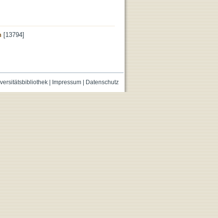
n
[13794]
versitätsbibliothek
|
Impressum
|
Datenschutz