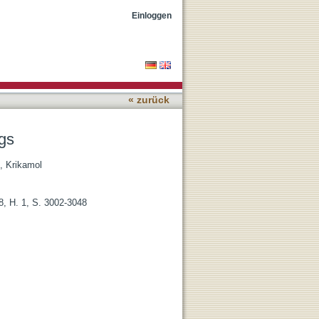
Einloggen
« zurück
gs
, Krikamol
8, H. 1, S. 3002-3048