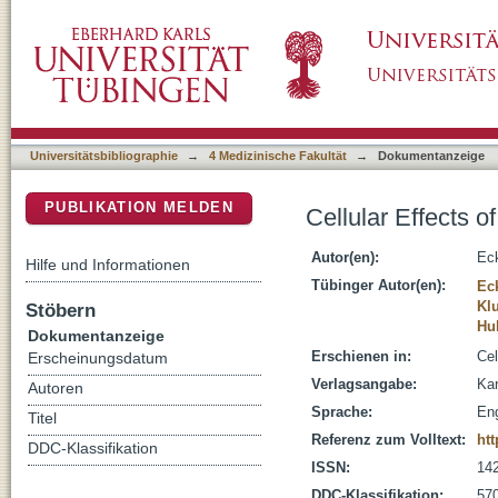
Cellular Effects of the Antiepileptic Drug Val
DSpace Repositorium (Manakin basiert)
Universitätsbibliographie
→
4 Medizinische Fakultät
→
Dokumentanzeige
PUBLIKATION MELDEN
Cellular Effects o
Autor(en):
Eck
Hilfe und Informationen
Tübinger Autor(en):
Eck
Kl
Stöbern
Hu
Dokumentanzeige
Erschienen in:
Cel
Erscheinungsdatum
Verlagsangabe:
Kar
Autoren
Sprache:
Eng
Titel
Referenz zum Volltext:
htt
DDC-Klassifikation
ISSN:
14
DDC-Klassifikation:
570