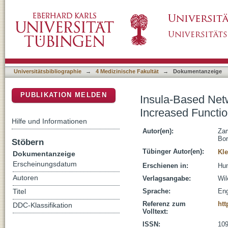
Insula-Based Networks in Professional Music
DSpace Repositorium (Manakin basiert)
during Resting State fMRI
Universitätsbibliographie
→
4 Medizinische Fakultät
→
Dokumentanzeige
PUBLIKATION MELDEN
Insula-Based Netw
Increased Functio
Hilfe und Informationen
Autor(en):
Za
Bor
Stöbern
Tübinger Autor(en):
Kle
Dokumentanzeige
Erscheinungsdatum
Erschienen in:
Hum
Autoren
Verlagsangabe:
Wil
Sprache:
Eng
Titel
Referenz zum
htt
DDC-Klassifikation
Volltext:
ISSN:
109