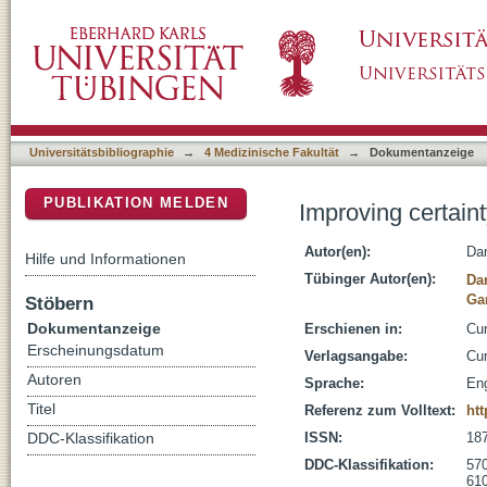
Improving certainty in single molecule imagi
DSpace Repositorium (Manakin basiert)
Universitätsbibliographie
→
4 Medizinische Fakultät
→
Dokumentanzeige
PUBLIKATION MELDEN
Improving certain
Autor(en):
Dan
Hilfe und Informationen
Tübinger Autor(en):
Dan
Ga
Stöbern
Dokumentanzeige
Erschienen in:
Cur
Erscheinungsdatum
Verlagsangabe:
Cur
Autoren
Sprache:
Eng
Titel
Referenz zum Volltext:
htt
ISSN:
18
DDC-Klassifikation
DDC-Klassifikation:
570
610