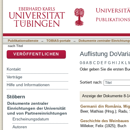
Auflistung DoVaria (IdGL) nach Titel
DSpace Repositorium (Manakin basiert)
Publikationsdienste
→
TOBIAS-portale
→
Dokumente zentraler Einrichtunge
nach Titel
Auflistung DoVaria
VERÖFFENTLICHEN
0-9
A
B
C
D
E
F
G
H
I
J
K
L
Kontakt
Oder geben Sie die ersten Bu
Verträge
Sortiert nach:
Hilfe und Informationen
Anzeige der Dokumente 8-1
Stöbern
Dokumente zentraler
Germanii din România. Migr
Einrichtungen der Universität
Beer, Mathias (Hrsg.)
;
Radu, 
und von Partnereinrichtungen
Erscheinungsdatum
Geschichte des Weinbaues 
Milleker, Felix
(
1925
)
;
Buch
Autoren