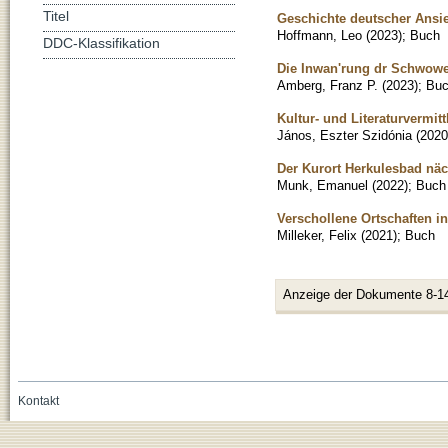
Titel
Geschichte deutscher Ansi
Hoffmann, Leo
(
2023
)
;
Buch
DDC-Klassifikation
Die Inwan'rung dr Schwowe
Amberg, Franz P.
(
2023
)
;
Bu
Kultur- und Literaturvermit
János, Eszter Szidónia
(
2020
Der Kurort Herkulesbad nä
Munk, Emanuel
(
2022
)
;
Buch
Verschollene Ortschaften i
Milleker, Felix
(
2021
)
;
Buch
Anzeige der Dokumente 8-1
Kontakt