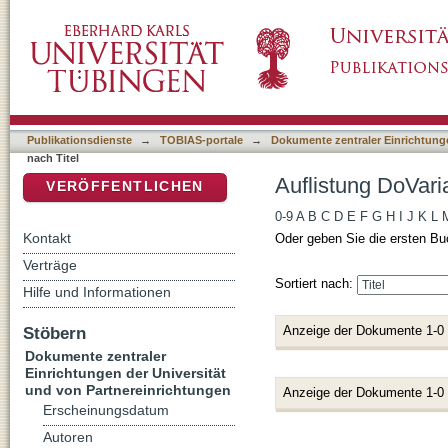
Auflistung DoVaria (IdGL) nach Titel
DSpace Repositorium (Manakin basiert)
Publikationsdienste
→
TOBIAS-portale
→
Dokumente zentraler Einrichtunge
nach Titel
Auflistung DoVaria
VERÖFFENTLICHEN
0-9
A
B
C
D
E
F
G
H
I
J
K
L
Kontakt
Oder geben Sie die ersten Bu
Verträge
Sortiert nach:
Hilfe und Informationen
Anzeige der Dokumente 1-0
Stöbern
Dokumente zentraler
Einrichtungen der Universität
und von Partnereinrichtungen
Anzeige der Dokumente 1-0
Erscheinungsdatum
Autoren