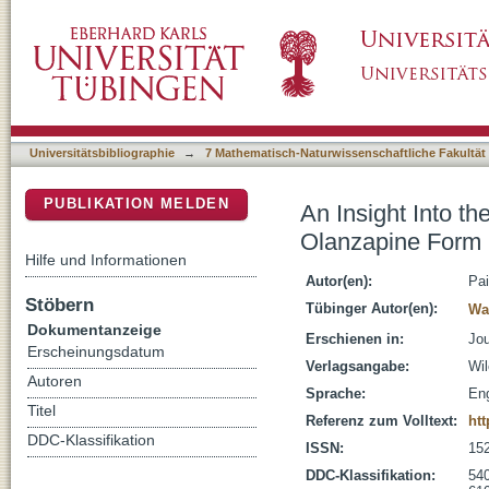
An Insight Into the Impact of Polymers on th
DSpace Repositorium (Manakin basiert)
Aqueous Suspensions
Universitätsbibliographie
→
7 Mathematisch-Naturwissenschaftliche Fakultät
PUBLIKATION MELDEN
An Insight Into t
Olanzapine Form 
Hilfe und Informationen
Autor(en):
Pai
Stöbern
Tübinger Autor(en):
Wah
Dokumentanzeige
Erschienen in:
Jou
Erscheinungsdatum
Verlagsangabe:
Wi
Autoren
Sprache:
Eng
Titel
Referenz zum Volltext:
htt
DDC-Klassifikation
ISSN:
15
DDC-Klassifikation:
54