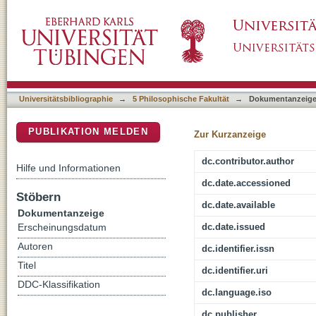
Are Taiwanese Entrepreneurs a Strategic Gr
DSpace Repositorium (Manakin basiert)
the Taiwan Strait
Universitätsbibliographie
→
5 Philosophische Fakultät
→
Dokumentanzeig
PUBLIKATION MELDEN
Zur Kurzanzeige
dc.contributor.author
Hilfe und Informationen
dc.date.accessioned
Stöbern
dc.date.available
Dokumentanzeige
dc.date.issued
Erscheinungsdatum
Autoren
dc.identifier.issn
Titel
dc.identifier.uri
DDC-Klassifikation
dc.language.iso
dc.publisher