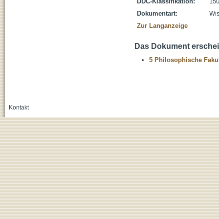
DDC-Klassifikation:
150
Dokumentart:
Wis
Zur Langanzeige
Das Dokument erschein
5 Philosophische Fakul
Kontakt