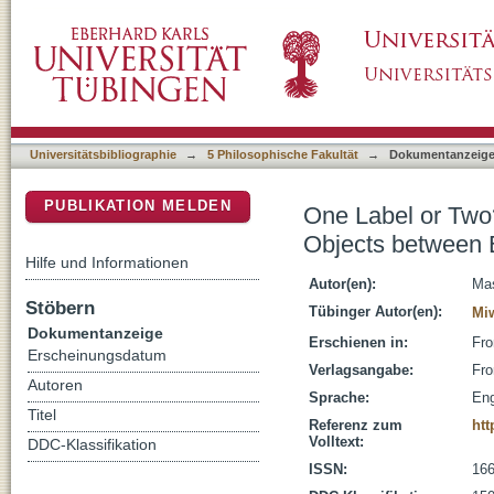
One Label or Two? Linguistic Influences on 
DSpace Repositorium (Manakin basiert)
and Japanese Speakers
Universitätsbibliographie
→
5 Philosophische Fakultät
→
Dokumentanzeig
PUBLIKATION MELDEN
One Label or Two?
Objects between 
Hilfe und Informationen
Autor(en):
Mas
Stöbern
Tübinger Autor(en):
Miw
Dokumentanzeige
Erschienen in:
Fro
Erscheinungsdatum
Verlagsangabe:
Fro
Autoren
Sprache:
Eng
Titel
Referenz zum
htt
Volltext:
DDC-Klassifikation
ISSN:
166