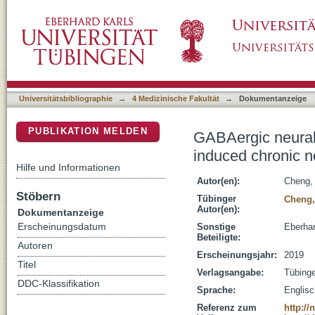
GABAergic neural stem cells transplantation a
DSpace Repositorium (Manakin basiert)
pain in a rat model
Universitätsbibliographie
→
4 Medizinische Fakultät
→
Dokumentanzeige
PUBLIKATION MELDEN
GABAergic neural s
induced chronic n
Hilfe und Informationen
Autor(en):
Cheng, 
Stöbern
Tübinger
Cheng,
Autor(en):
Dokumentanzeige
Erscheinungsdatum
Sonstige
Eberhar
Beteiligte:
Autoren
Erscheinungsjahr:
2019
Titel
Verlagsangabe:
Tübing
DDC-Klassifikation
Sprache:
Englisc
Referenz zum
http:/