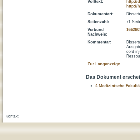
Volltext:
http://
http://
Dokumentart:
Dissert
Seitenzahl:
71 Seit
Verbund-
166280
Nachweis:
Kommentar:
Dissert
Ausgabe
cord in
Ressour
Zur Langanzeige
Das Dokument erschein
4 Medizinische Fakultä
Kontakt