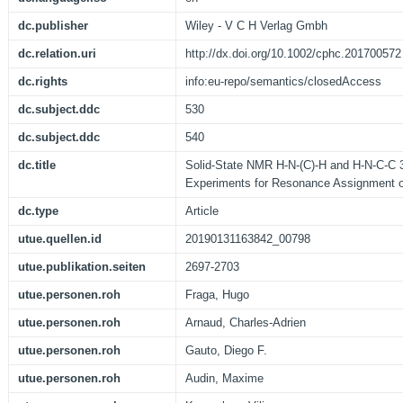
dc.publisher
Wiley - V C H Verlag Gmbh
dc.relation.uri
http://dx.doi.org/10.1002/cphc.201700572
dc.rights
info:eu-repo/semantics/closedAccess
dc.subject.ddc
530
dc.subject.ddc
540
dc.title
Solid-State NMR H-N-(C)-H and H-N-C-C 3
Experiments for Resonance Assignment o
dc.type
Article
utue.quellen.id
20190131163842_00798
utue.publikation.seiten
2697-2703
utue.personen.roh
Fraga, Hugo
utue.personen.roh
Arnaud, Charles-Adrien
utue.personen.roh
Gauto, Diego F.
utue.personen.roh
Audin, Maxime