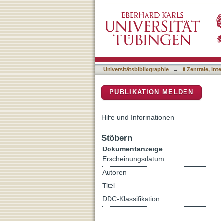
Solid-State NMR H-N-(C)
DSpace Repositorium (Manakin b
Assignment of Large Prot
Universitätsbibliographie
→
8 Zentrale, in
PUBLIKATION MELDEN
Hilfe und Informationen
Stöbern
Dokumentanzeige
Erscheinungsdatum
Autoren
Titel
DDC-Klassifikation