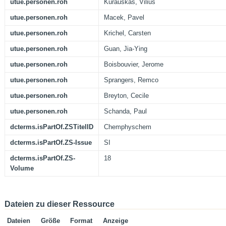
utue.personen.roh
Kurauskas, Vilius
utue.personen.roh
Macek, Pavel
utue.personen.roh
Krichel, Carsten
utue.personen.roh
Guan, Jia-Ying
utue.personen.roh
Boisbouvier, Jerome
utue.personen.roh
Sprangers, Remco
utue.personen.roh
Breyton, Cecile
utue.personen.roh
Schanda, Paul
dcterms.isPartOf.ZSTitelID
Chemphyschem
dcterms.isPartOf.ZS-Issue
SI
dcterms.isPartOf.ZS-
18
Volume
Dateien zu dieser Ressource
Dateien
Größe
Format
Anzeige