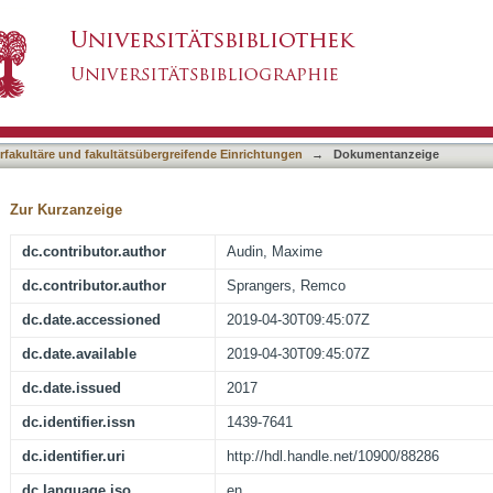
-H and H-N-C-C 3D/4D Correlation Experiment
asiert)
eins
terfakultäre und fakultätsübergreifende Einrichtungen
→
Dokumentanzeige
Zur Kurzanzeige
dc.contributor.author
Audin, Maxime
dc.contributor.author
Sprangers, Remco
dc.date.accessioned
2019-04-30T09:45:07Z
dc.date.available
2019-04-30T09:45:07Z
dc.date.issued
2017
dc.identifier.issn
1439-7641
dc.identifier.uri
http://hdl.handle.net/10900/88286
dc.language.iso
en