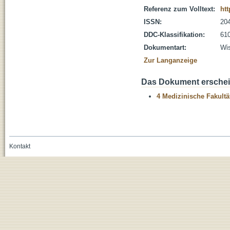
Referenz zum Volltext:
ht
ISSN:
20
DDC-Klassifikation:
610
Dokumentart:
Wis
Zur Langanzeige
Das Dokument erschein
4 Medizinische Fakultä
Kontakt