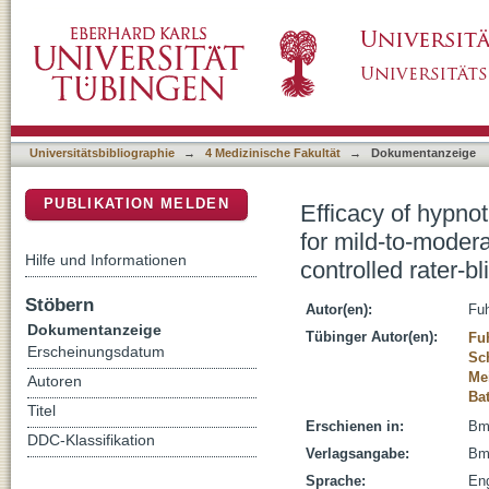
Efficacy of hypnotherapy compared to cogniti
DSpace Repositorium (Manakin basiert)
depression: study protocol of a randomised-con
Universitätsbibliographie
→
4 Medizinische Fakultät
→
Dokumentanzeige
PUBLIKATION MELDEN
Efficacy of hypno
for mild-to-moder
Hilfe und Informationen
controlled rater-bl
Stöbern
Autor(en):
Fuh
Dokumentanzeige
Tübinger Autor(en):
Fuh
Erscheinungsdatum
Sc
Me
Autoren
Bat
Titel
Erschienen in:
Bmj
DDC-Klassifikation
Verlagsangabe:
Bmj
Sprache:
Eng