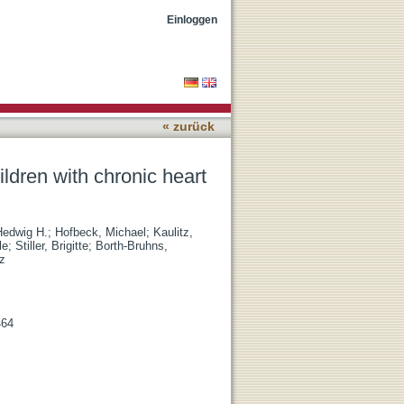
isease
Einloggen
« zurück
hildren with chronic heart
Hedwig H.
;
Hofbeck, Michael
;
Kaulitz,
le
;
Stiller, Brigitte
;
Borth-Bruhns,
z
464