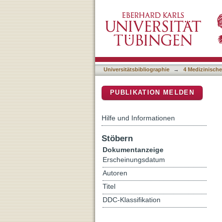
Predictors of health-relate
DSpace Repositorium (Manakin b
Universitätsbibliographie
→
4 Medizinische
PUBLIKATION MELDEN
Hilfe und Informationen
Stöbern
Dokumentanzeige
Erscheinungsdatum
Autoren
Titel
DDC-Klassifikation