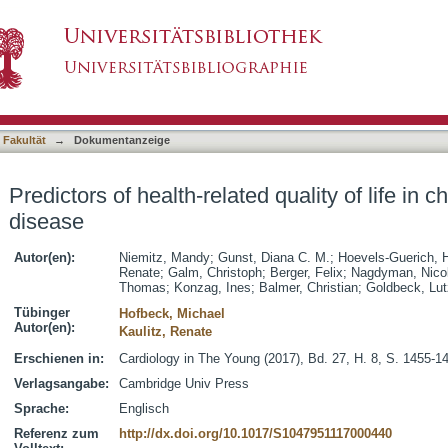
d quality of life in children with chronic heart d
asiert)
 Fakultät
→
Dokumentanzeige
Predictors of health-related quality of life in c
disease
Autor(en):
Niemitz, Mandy
;
Gunst, Diana C. M.
;
Hoevels-Guerich, 
Renate
;
Galm, Christoph
;
Berger, Felix
;
Nagdyman, Nico
Thomas
;
Konzag, Ines
;
Balmer, Christian
;
Goldbeck, Lut
Tübinger
Hofbeck, Michael
Autor(en):
Kaulitz, Renate
Erschienen in:
Cardiology in The Young (2017), Bd. 27, H. 8, S. 1455-1
Verlagsangabe:
Cambridge Univ Press
Sprache:
Englisch
Referenz zum
http://dx.doi.org/10.1017/S1047951117000440