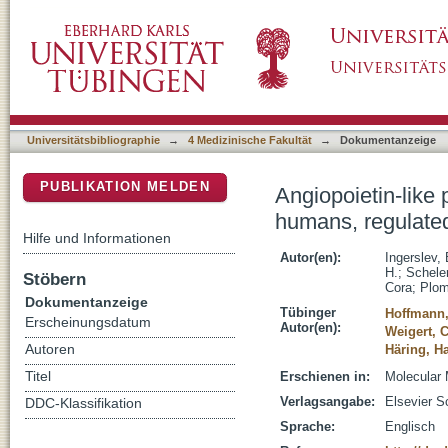
Angiopoietin-like protein 4 is an exercise-i
DSpace Repositorium (Manakin basiert)
and cAMP
Universitätsbibliographie
→
4 Medizinische Fakultät
→
Dokumentanzeige
PUBLIKATION MELDEN
Angiopoietin-like 
humans, regulate
Hilfe und Informationen
Autor(en):
Ingerslev, 
H.
;
Schele
Stöbern
Cora
;
Plom
Dokumentanzeige
Tübinger
Hoffmann,
Erscheinungsdatum
Autor(en):
Weigert, 
Autoren
Häring, H
Titel
Erschienen in:
Molecular 
Verlagsangabe:
Elsevier S
DDC-Klassifikation
Sprache:
Englisch