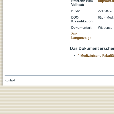
Referenz zum
http://dx.
Volltext:
ISSN:
2212-8778
DDC-
610 - Medi
Klassifikation:
Dokumentart:
Wissenscha
Zur
Langanzeige
Das Dokument erschein
4 Medizinische Fakultä
Kontakt