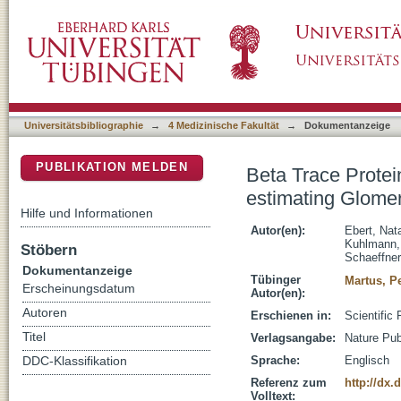
Beta Trace Protein does not outperform Creat
DSpace Repositorium (Manakin basiert)
Filtration Rate in Older Adults
Universitätsbibliographie
→
4 Medizinische Fakultät
→
Dokumentanzeige
PUBLIKATION MELDEN
Beta Trace Protei
estimating Glomeru
Hilfe und Informationen
Autor(en):
Ebert, Nata
Kuhlmann,
Stöbern
Schaeffner
Dokumentanzeige
Tübinger
Martus, P
Erscheinungsdatum
Autor(en):
Autoren
Erschienen in:
Scientific 
Titel
Verlagsangabe:
Nature Pub
Sprache:
Englisch
DDC-Klassifikation
Referenz zum
http://dx.
Volltext: