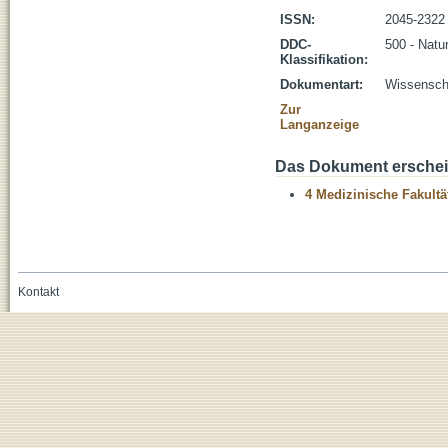
ISSN:
2045-2322
DDC-
500 - Natu
Klassifikation:
Dokumentart:
Wissenscha
Zur
Langanzeige
Das Dokument erschein
4 Medizinische Fakultä
Kontakt