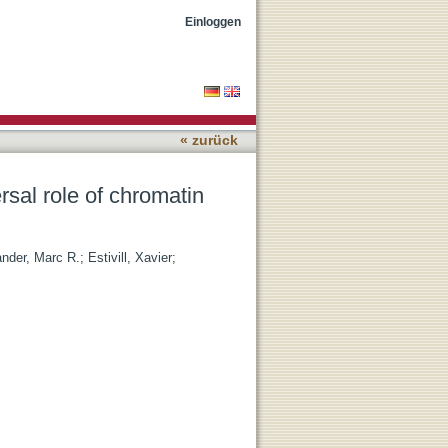
fiers as cancer driver
Einloggen
« zurück
rsal role of chromatin
ander, Marc R.
;
Estivill, Xavier
;