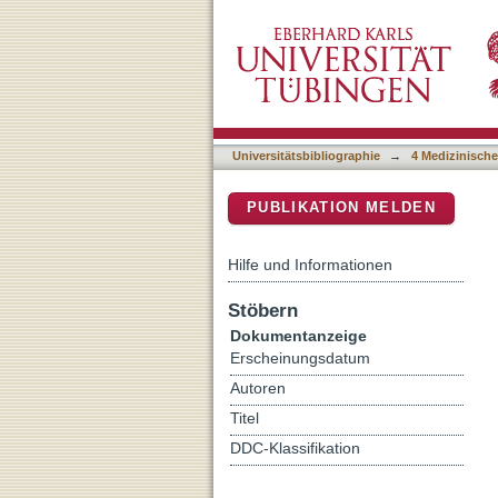
Signatures of positive sel
DSpace Repositorium (Manakin b
genes
Universitätsbibliographie
→
4 Medizinische
PUBLIKATION MELDEN
Hilfe und Informationen
Stöbern
Dokumentanzeige
Erscheinungsdatum
Autoren
Titel
DDC-Klassifikation