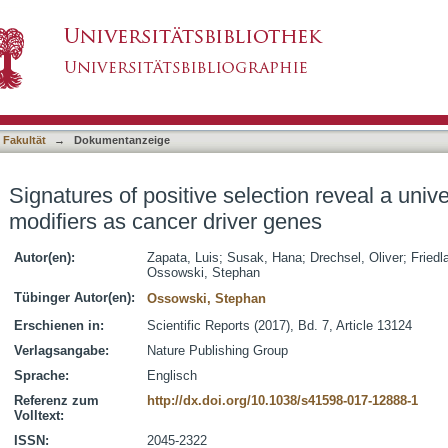
ection reveal a universal role of chromatin modi
asiert)
 Fakultät
→
Dokumentanzeige
Signatures of positive selection reveal a unive
modifiers as cancer driver genes
Autor(en):
Zapata, Luis
;
Susak, Hana
;
Drechsel, Oliver
;
Friedl
Ossowski, Stephan
Tübinger Autor(en):
Ossowski, Stephan
Erschienen in:
Scientific Reports (2017), Bd. 7, Article 13124
Verlagsangabe:
Nature Publishing Group
Sprache:
Englisch
Referenz zum
http://dx.doi.org/10.1038/s41598-017-12888-1
Volltext:
ISSN:
2045-2322